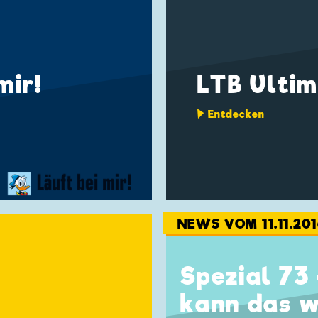
mir!
LTB Ultim
Entdecken
NEWS VOM 11.11.201
Spezial 73 
kann das 