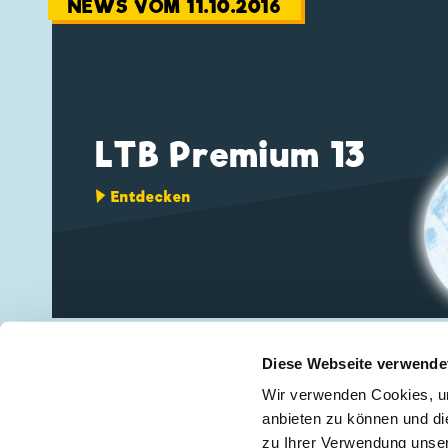
NEWS VOM 11.10.2016
LTB Premium 13
Entdecken
«
‹ Vorheriger
Diese Webseite verwende
Wir verwenden Cookies, um
anbieten zu können und di
zu Ihrer Verwendung unser