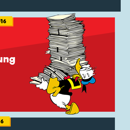
16
ung
16