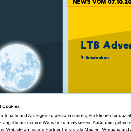
NEWS VOM 07.10.20
LTB Adve
Entdecken
…
52
53
54
55
56
57
58
59
60
t Cookies
 Inhalte und Anzeigen zu personalisieren, Funktionen für sozia
e Zugriffe auf unsere Website zu analysieren. Außerdem geben w
er Website an unsere Partner für soziale Medien, Werbung und 