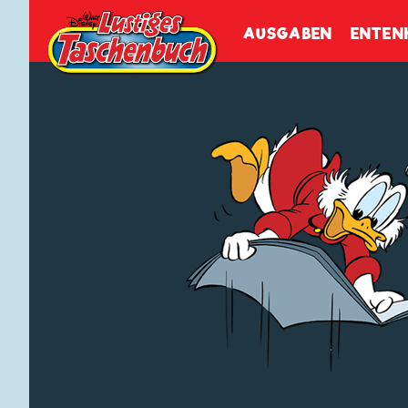
Walt Disneys
Lustiges
Tasch
AUSGABEN
ENTEN