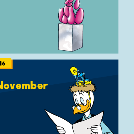
16
November