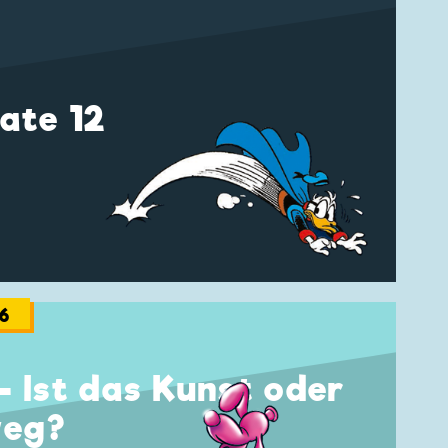
ate 12
6
- Ist das Kunst oder
weg?