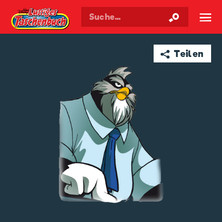
Walt Disneys
Lustiges
Taschenbuch
☰
➦ Teilen