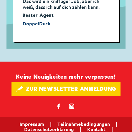
Das wird ein kniffliger Job, aber ich
weiß, dass ich auf dich zählen kann.
Bester Agent
DoppelDuck
Keine Neuigkeiten mehr verpassen!
🖋 ZUR NEWSLETTER ANMELDUNG
𝖿
📷
Impressum
|
Teilnahmebedingungen
|
Datenschutzerklärung
|
Kontakt
|