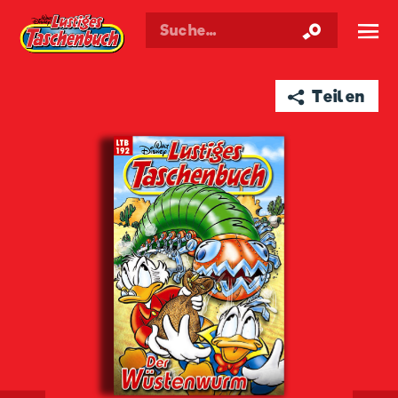
Walt Disneys
Lustiges
Taschenbuch
☰
➦ Teilen