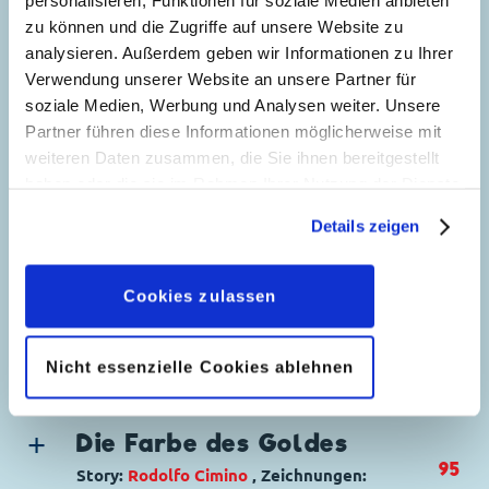
personalisieren, Funktionen für soziale Medien anbieten
Not
zu können und die Zugriffe auf unsere Website zu
Charaktere:
Baptist Bernhard Brinksdink
,
analysieren. Außerdem geben wir Informationen zu Ihrer
5
Dagobert Duck
,
Die Panzerknacker
,
Donald
Verwendung unserer Website an unsere Partner für
Duck
,
Opa Knack
,
Tick, Trick und Track
soziale Medien, Werbung und Analysen weiter. Unsere
Code: I TL 1962-AP
Partner führen diese Informationen möglicherweise mit
Originaltitel: Zio Paperone e il mariuolrobot
weiteren Daten zusammen, die Sie ihnen bereitgestellt
archeologico
haben oder die sie im Rahmen Ihrer Nutzung der Dienste
Ursprung: Italien
gesammelt haben. Sofern Sie uns Ihre Einwilligung
Erstveröffentlichung:
04.07.1993
Details zeigen
geben, können Sie diese jederzeit in der
Seitenanzahl: 50
Datenschutzerklärung
wieder widerrufen.
Cookies zulassen
Der Quell der Schönheit
55
Story:
Bruno Sarda
, Zeichnungen:
Massimo
Nicht essenzielle Cookies ablehnen
De Vita
Genre:
Abenteuer
Charaktere:
Goofy
,
Indiana Goof
,
Klarabella
Die Farbe des Goldes
Kuh
,
Kranz
,
Micky Maus
,
Minnie Maus
95
Story:
Rodolfo Cimino
, Zeichnungen: