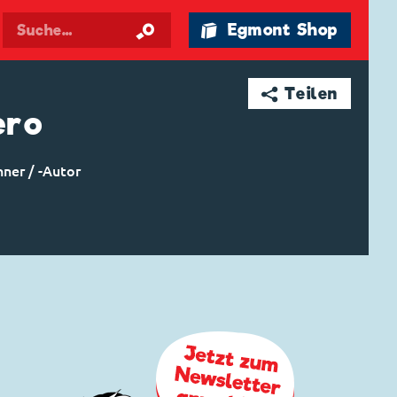
🛍 Egmont Shop
➦ Teilen
ero
hner / -Autor