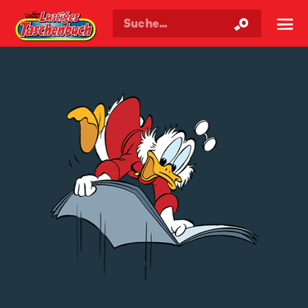
Walt Disneys
Lustiges
Taschenbuch
☰