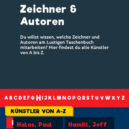
Zeichner &
Autoren
Du willst wissen, welche Zeichner und
Autoren am Lustigen Taschenbuch
mitarbeiten? Hier findest du alle Künstler
von A bis Z.
H
A
B
C
D
E
F
G
I
J
K
L
M
N
O
P
Q
R
S
T
U
V
W
X
Y
Z
KÜNSTLER VON A-Z
H
Halas, Paul
Hamill, Jeff