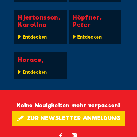
Hjertonsson,
Höpfner,
Karolina
Peter
Entdecken
Entdecken
Horace,
Entdecken
Keine Neuigkeiten mehr verpassen!
🖋 ZUR NEWSLETTER ANMELDUNG
𝖿
📷