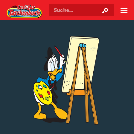
Walt Disneys
Lustiges
Taschenbuch
☰