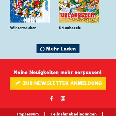
Winterzauber
Urlaubszeit
🔄 Mehr Laden
Keine Neuigkeiten mehr verpassen!
🖋 ZUR NEWSLETTER ANMELDUNG
𝖿
📷
Impressum
|
Teilnahmebedingungen
|