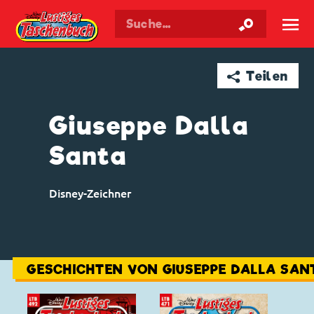
Walt Disneys
Lustiges
Taschenbuch
☰
➦ Teilen
Giuseppe Dalla
Santa
Disney-Zeichner
GESCHICHTEN VON GIUSEPPE DALLA SAN