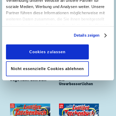
Verwendung unserer Website an unsere Partner für
soziale Medien, Werbung und Analysen weiter. Unsere
Partner führen diese Informationen möglicherweise mit
weiteren Daten zusammen, die Sie ihnen bereitgestellt
haben oder die sie im Rahmen Ihrer Nutzung der Dienste
gesammelt haben. Sofern Sie uns Ihre Einwilligung
Details zeigen
geben, können Sie diese jederzeit in der
Datenschutzerklärung
wieder widerrufen.
Cookies zulassen
Nicht essenzielle Cookies ablehnen
Jagd nach dem Ball
Die
Unverbesserlichen