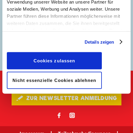
Verwendung unserer Website an unsere Partner für
soziale Medien, Werbung und Analysen weiter. Unsere
Partner führen diese Informationen möglicherweise mit
weiteren Daten zusammen, die Sie ihnen bereitgestellt
haben oder die sie im Rahmen Ihrer Nutzung der Dienste
gesammelt haben. Sofern Sie uns Ihre Einwilligung
Details zeigen
geben, können Sie diese jederzeit in der
Abenteuer in
Südamerika
Datenschutzerklärung
wieder widerrufen.
Cookies zulassen
Nicht essenzielle Cookies ablehnen
Keine Neuigkeiten mehr verpassen!
🖋 ZUR NEWSLETTER ANMELDUNG
𝖿
📷