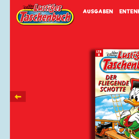
Walt Disneys
Lustiges
Tasch
AUSGABEN
ENTEN
←