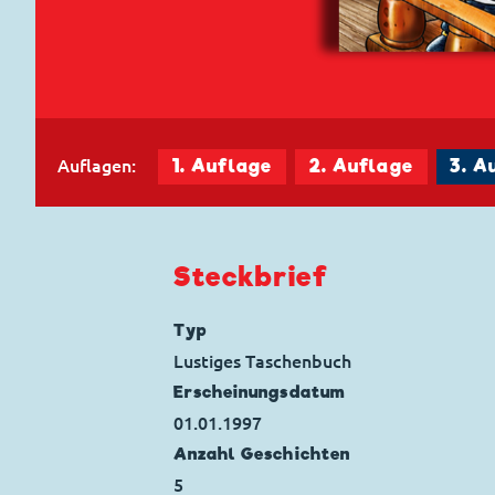
Auflagen:
1. Auflage
2. Auflage
3. A
Steckbrief
Typ
Lustiges Taschenbuch
Erscheinungs­datum
01.01.1997
Anzahl Geschichten
5