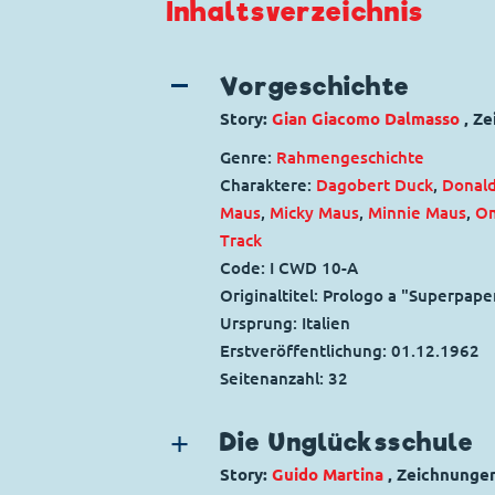
Inhaltsverzeichnis
Vorgeschichte
Story:
Gian Giacomo Dalmasso
, Z
Genre:
Rahmengeschichte
Charaktere:
Dagobert Duck
,
Donal
Maus
,
Micky Maus
,
Minnie Maus
,
Om
Track
Code: I CWD 10-A
Originaltitel: Prologo a "Superpape
Ursprung: Italien
Erstveröffentlichung:
01.12.1962
Seitenanzahl: 32
Die Unglücksschule
Story:
Guido Martina
, Zeichnunge