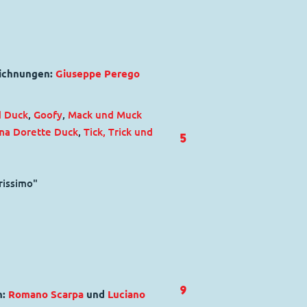
eichnungen:
Giuseppe Perego
d Duck
,
Goofy
,
Mack und Muck
a Dorette Duck
,
Tick, Trick und
5
rissimo"
9
n:
Romano Scarpa
und
Luciano