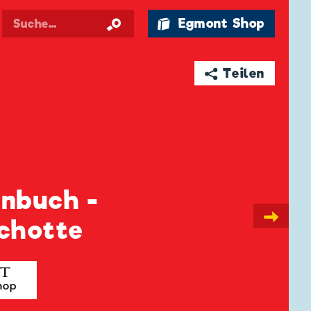
🛍 Egmont Shop
➦ Teilen
enbuch -
→
Schotte