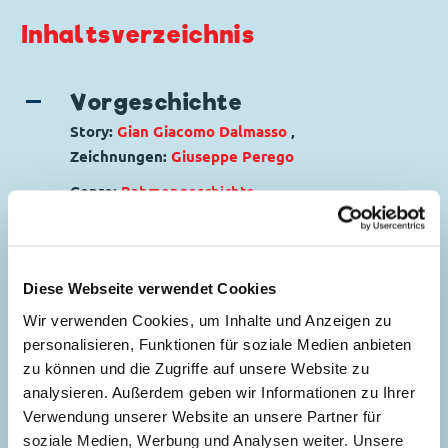
Inhaltsverzeichnis
Vorgeschichte
Story:
Gian Giacomo Dalmasso
,
Zeichnungen:
Giuseppe Perego
Genre:
Rahmengeschichte
Charaktere:
Goofy
,
Mack und Muck Maus
,
5
Micky Maus
,
Minnie Maus
Code: I CWD 28-A
Diese Webseite verwendet Cookies
Originaltitel: Prologo a "Topolino ole'"
Ursprung: Italien
Wir verwenden Cookies, um Inhalte und Anzeigen zu
Erstveröffentlichung:
01.06.1968
personalisieren, Funktionen für soziale Medien anbieten
Seitenanzahl: 38
zu können und die Zugriffe auf unsere Website zu
analysieren. Außerdem geben wir Informationen zu Ihrer
Verwendung unserer Website an unsere Partner für
Micky löst das Rätsel von
soziale Medien, Werbung und Analysen weiter. Unsere