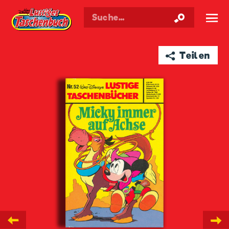
Walt Disneys
Lustiges
Taschenbuch
☰
➦ Teilen
←
→