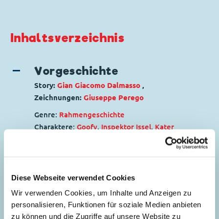
Inhaltsverzeichnis
Vorgeschichte
Story:
Gian Giacomo Dalmasso
,
Zeichnungen:
Giuseppe Perego
Genre:
Rahmengeschichte
Charaktere:
Goofy
,
Inspektor Issel
,
Kater
5
Karlo
,
Kommissar Hunter
,
Micky Maus
,
Minnie Maus
Code: I CD 4-A
Originaltitel: Prologo a "Topolino il Grande"
Diese Webseite verwendet Cookies
Ursprung: Italien
Wir verwenden Cookies, um Inhalte und Anzeigen zu
Erstveröffentlichung:
01.04.1977
personalisieren, Funktionen für soziale Medien anbieten
Seitenanzahl: 35
zu können und die Zugriffe auf unsere Website zu