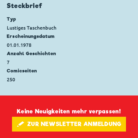
Ursprung: Italien
Steckbrief
Erstveröffentlichung:
11.03.1973
Seitenanzahl: 31
Typ
Lustiges Taschenbuch
Erscheinungs­datum
01.01.1978
Anzahl Geschichten
7
Comicseiten
250
Keine Neuigkeiten mehr verpassen!
🖋 ZUR NEWSLETTER ANMELDUNG