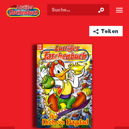
Walt Disneys
Lustiges
Taschenbuch
☰
➦ Teilen