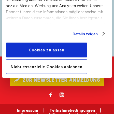
soziale Medien, Werbung und Analysen weiter. Unsere
Partner führen diese Informationen möglicherweise mit
weiteren Daten zusammen, die Sie ihnen bereitgestellt
haben oder die sie im Rahmen Ihrer Nutzung der Dienste
gesammelt haben. Sofern Sie uns Ihre Einwilligung
Details zeigen
geben, können Sie diese jederzeit in der
Auf Schatzsuche
Datenschutzerklärung
wieder widerrufen.
Cookies zulassen
Nicht essenzielle Cookies ablehnen
Keine Neuigkeiten mehr verpassen!
🖋 ZUR NEWSLETTER ANMELDUNG
𝖿
📷
Impressum
|
Teilnahmebedingungen
|