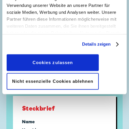
Verwendung unserer Website an unsere Partner für
soziale Medien, Werbung und Analysen weiter. Unsere
Partner führen diese Informationen möglicherweise mit
weiteren Daten zusammen, die Sie ihnen bereitgestellt
haben oder die sie im Rahmen Ihrer Nutzung der Dienste
gesammelt haben. Sofern Sie uns Ihre Einwilligung
Details zeigen
geben, können Sie diese jederzeit in der
Datenschutzerklärung
wieder widerrufen.
Cookies zulassen
Kampf der Zauberer - Saga 3: Das Ende einer Ära
Nicht essenzielle Cookies ablehnen
Steckbrief
Name