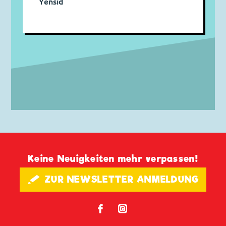
Yensid
Keine Neuigkeiten mehr verpassen!
🖋 ZUR NEWSLETTER ANMELDUNG
𝖿
📷