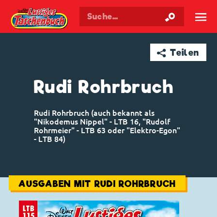
Walt Disneys
Lustiges
Taschenbuch
☰
➦ Teilen
Rudi Rohrbruch
Rudi Rohrbruch (auch bekannt als
"Nikodemus Nippel" - LTB 16, "Rudolf
Rohrmeier" - LTB 63 oder "Elektro-Egon"
- LTB 84)
AUSGABEN MIT RUDI ROHRBRUCH