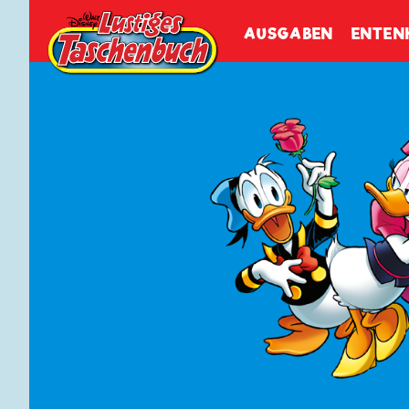
Walt Disneys
Lustiges
Tasch
AUSGABEN
ENTEN