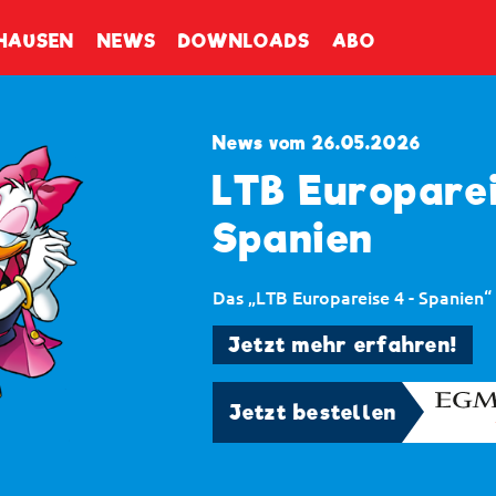
enbuch
HAUSEN
NEWS
DOWNLOADS
ABO
News vom 26.05.2026
LTB Europarei
Spanien
Das „LTB Europareise 4 - Spanien“ 
Jetzt mehr erfahren!
Jetzt bestellen