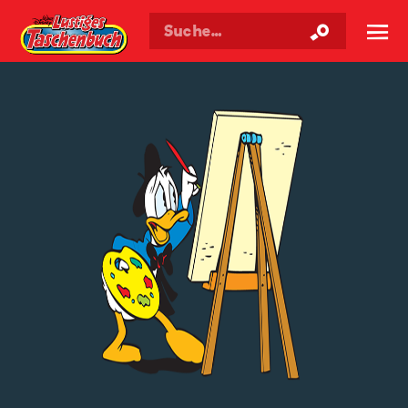
Walt Disneys
Lustiges
Taschenbuch
☰