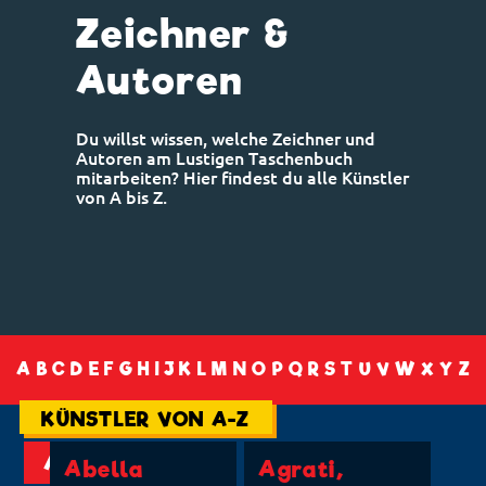
Zeichner &
Autoren
Du willst wissen, welche Zeichner und
Autoren am Lustigen Taschenbuch
mitarbeiten? Hier findest du alle Künstler
von A bis Z.
A
B
C
D
E
F
G
H
I
J
K
L
M
N
O
P
Q
R
S
T
U
V
W
X
Y
Z
KÜNSTLER VON A-Z
A
Abella
Agrati,