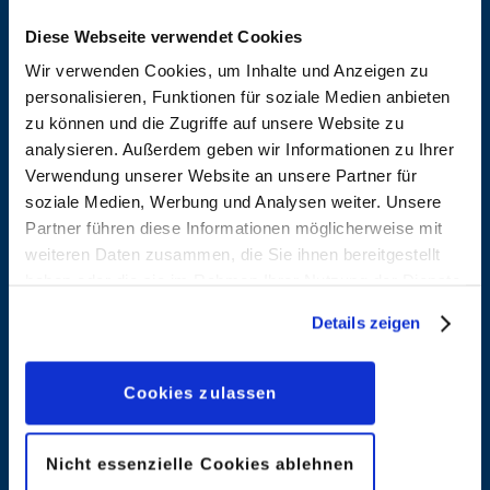
Diese Webseite verwendet Cookies
Wir verwenden Cookies, um Inhalte und Anzeigen zu
personalisieren, Funktionen für soziale Medien anbieten
Aleixo
Alfonso,
zu können und die Zugriffe auf unsere Website zu
Soares,
Jordi
analysieren. Außerdem geben wir Informationen zu Ihrer
Natanael
Verwendung unserer Website an unsere Partner für
Entdecken
soziale Medien, Werbung und Analysen weiter. Unsere
Entdecken
Partner führen diese Informationen möglicherweise mit
weiteren Daten zusammen, die Sie ihnen bereitgestellt
haben oder die sie im Rahmen Ihrer Nutzung der Dienste
Alvarado,
Amato,
gesammelt haben. Sofern Sie uns Ihre Einwilligung
Details zeigen
Pete
Filadelfo
geben, können Sie diese jederzeit in der
Datenschutzerklärung
wieder widerrufen.
Entdecken
Entdecken
Cookies zulassen
Ambrosio,
Amendola,
Nicht essenzielle Cookies ablehnen
Stefano
Maurizio