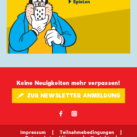
Spielen
Keine Neuigkeiten mehr verpassen!
🖋 ZUR NEWSLETTER ANMELDUNG
𝖿
📷
Impressum
|
Teilnahmebedingungen
|