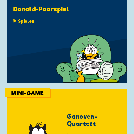
Donald-Paarspiel
Spielen
MINI-GAME
Ganoven-
Quartett