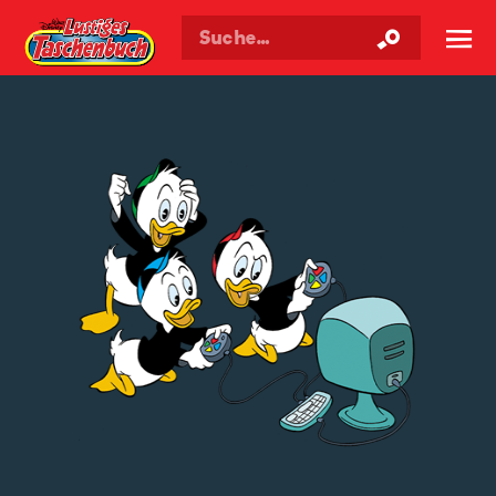
Walt Disneys
Lustiges
Taschenbuch
☰