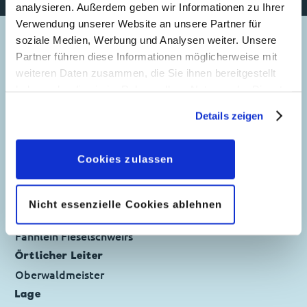
analysieren. Außerdem geben wir Informationen zu Ihrer
Verwendung unserer Website an unsere Partner für
soziale Medien, Werbung und Analysen weiter. Unsere
Name
Partner führen diese Informationen möglicherweise mit
Fieselschweif Clubhaus
weiteren Daten zusammen, die Sie ihnen bereitgestellt
Größe
haben oder die sie im Rahmen Ihrer Nutzung der Dienste
gesammelt haben. Sofern Sie uns Ihre Einwilligung
groß genug, um dort Versammlungen abzuhalten.
Details zeigen
geben, können Sie diese jederzeit in der
Motto
Datenschutzerklärung
wieder widerrufen.
Jeden Tag eine gute Tat!
Cookies zulassen
Fähnleinführer
Tick, Trick und Track
Funktion
Nicht essenzielle Cookies ablehnen
Entenhausener Clubhaus der Pfadfinderorganisation
Fähnlein Fieselschweifs
Örtlicher Leiter
Oberwaldmeister
Lage