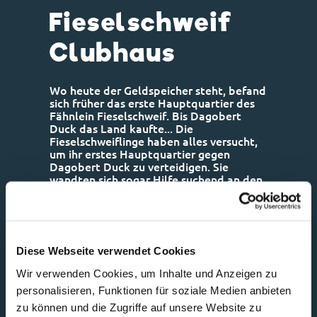
Fieselschweif
Clubhaus
Wo heute der Geldspeicher steht, befand
sich früher das erste Hauptquartier des
Fähnlein Fieselschweif. Bis Dagobert
Duck das Land kaufte... Die
Fieselschweiflinge haben alles versucht,
um ihr erstes Hauptquartier gegen
Dagobert Duck zu verteidigen. Sie
wandten sich sogar Hilfe suchend an den
Präsidenten. Unglücklicherweise waren
der Präsident und Dagobert alte
Freunde. Beim Fähnlein Fieselschweif
treffen sich Tick, Trick und Track mit
ihren Pfadfinderfreunden.
Diese Webseite verwendet Cookies
Wir verwenden Cookies, um Inhalte und Anzeigen zu
personalisieren, Funktionen für soziale Medien anbieten
zu können und die Zugriffe auf unsere Website zu