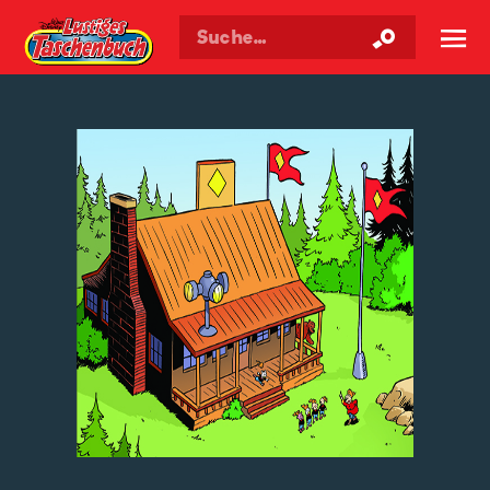
Walt Disneys
Lustiges
Taschenbuch
☰