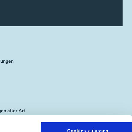
ndungen
gen aller Art
 die Werkstatt an seinen Sohn, als er in Rente ging.
indungen, wurde die Hütte schon mehrmals zerstört
Cookies zulassen