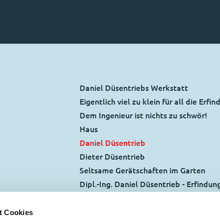
Daniel Düsentriebs Werkstatt
Eigentlich viel zu klein für all die Erfi
Dem Ingenieur ist nichts zu schwör!
Haus
Daniel Düsentrieb
Dieter Düsentrieb
Seltsame Gerätschaften im Garten
Dipl.-Ing. Daniel Düsentrieb - Erfindun
Daniels Vater Dübel Düsentrieb übergab
Durch etliche Unfälle mit Daniels Erf
t Cookies
und wieder neu aufgebaut.