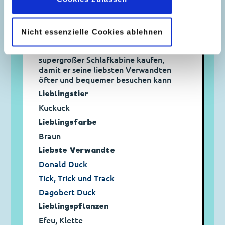
Dass sich seine lieben Verwandten
endlich mit echter Herzlichkeit um
seine Bedürfnisse kümmern.
Nicht essenzielle Cookies ablehnen
Bei einem Gewinn von 1 Mio. Talern
Ein Wohnmobil mit Fahrer und
supergroßer Schlafkabine kaufen,
damit er seine liebsten Verwandten
öfter und bequemer besuchen kann
Lieblingstier
Kuckuck
Lieblingsfarbe
Braun
Liebste Verwandte
Donald Duck
Tick, Trick und Track
Dagobert Duck
Lieblingspflanzen
Efeu, Klette