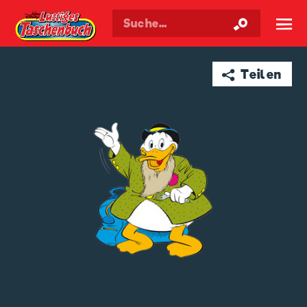
Walt Disneys
Lustiges
Taschenbuch
☰
➦ Teilen