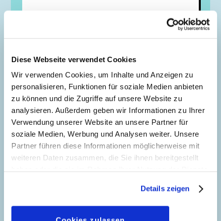
Steckbrief
Name
Dietram Duck
Diese Webseite verwendet Cookies
Größe
Wir verwenden Cookies, um Inhalte und Anzeigen zu
154 cm
personalisieren, Funktionen für soziale Medien anbieten
Sternzeichen
zu können und die Zugriffe auf unsere Website zu
Widder
analysieren. Außerdem geben wir Informationen zu Ihrer
Verwendung unserer Website an unsere Partner für
Hobbys
soziale Medien, Werbung und Analysen weiter. Unsere
Verwandte besuchen, Zeitung lesen,
Partner führen diese Informationen möglicherweise mit
Baden, Videospiele
weiteren Daten zusammen, die Sie ihnen bereitgestellt
Beruf
haben oder die sie im Rahmen Ihrer Nutzung der Dienste
Die Pflege von verwandtschaftlichen
gesammelt haben. Sofern Sie uns Ihre Einwilligung
Beziehungen läßt ihm leider keine Zeit
Details zeigen
geben, können Sie diese jederzeit in der
zu arbeiten
Datenschutzerklärung
wieder widerrufen.
Herzens­wunsch
Cookies zulassen