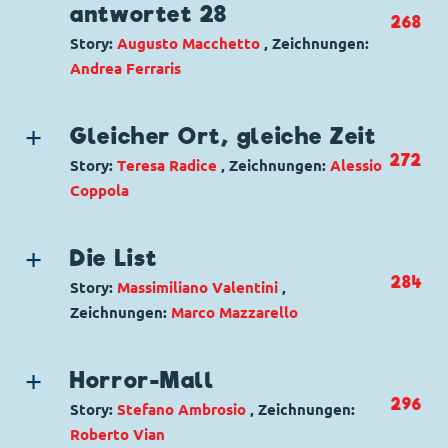
antwortet 28
268
Originaltitel: Ultimo treno
Story:
Augusto Macchetto
, Zeichnungen:
Ursprung: Italien
Andrea Ferraris
Erstveröffentlichung:
01.08.2004
Seitenanzahl: 34
Genre:
Gagstory
Charaktere:
Gleicher Ort, gleiche Zeit
Code: I XM 28-2
272
Story:
Teresa Radice
, Zeichnungen:
Alessio
Originaltitel: Chiedilo a Pipwolf (28)
Coppola
Ursprung: Italien
Genre:
Mystery
Erstveröffentlichung:
01.08.2004
Charaktere:
Seitenanzahl: 4
Die List
Code: I XM 28-3
284
Story:
Massimiliano Valentini
,
Originaltitel: Stesso posto, stessa ora
Zeichnungen:
Marco Mazzarello
Ursprung: Italien
Genre:
Mystery
Erstveröffentlichung:
01.08.2004
Charaktere:
Seitenanzahl: 12
Horror-Mall
Code: I XM 28-4
296
Story:
Stefano Ambrosio
, Zeichnungen:
Originaltitel: Lo stratagemma
Roberto Vian
Ursprung: Italien