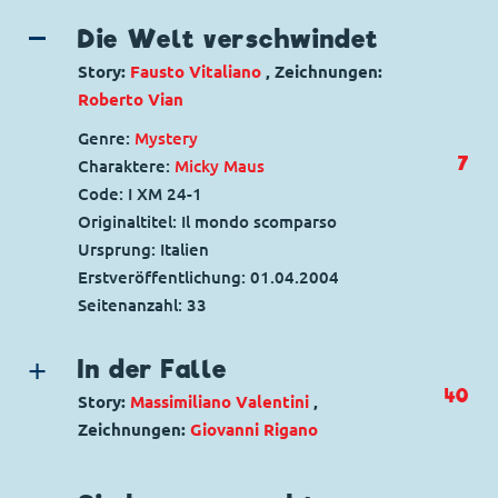
Die Welt verschwindet
Story:
Fausto Vitaliano
, Zeichnungen:
Roberto Vian
Genre:
Mystery
7
Charaktere:
Micky Maus
Code: I XM 24-1
Originaltitel: Il mondo scomparso
Ursprung: Italien
Erstveröffentlichung:
01.04.2004
Seitenanzahl: 33
In der Falle
40
Story:
Massimiliano Valentini
,
Zeichnungen:
Giovanni Rigano
Genre:
Mystery
Charaktere:
Micky Maus