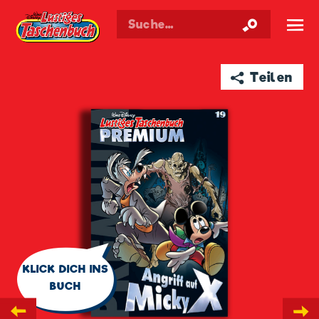
Walt Disneys
Lustiges
Taschenbuch
☰
➦ Teilen
🗨
KLICK DICH INS
BUCH
←
→