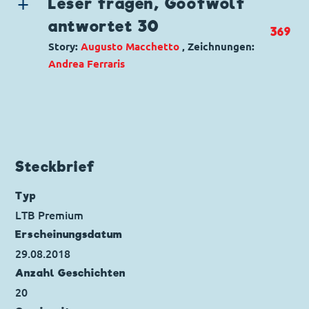
Seitenanzahl: 12
Leser fragen, Goofwolf
Code: I XM 29-3
antwortet 30
369
Originaltitel: Il ripostiglio
Story:
Augusto Macchetto
, Zeichnungen:
Ursprung: Italien
Andrea Ferraris
Erstveröffentlichung:
01.09.2004
Seitenanzahl: 24
Genre:
Gagstory
Charaktere:
Code: I XM 30-2
Originaltitel: Chiedilo a Pipwolf (30)
Ursprung: Italien
Steckbrief
Erstveröffentlichung:
01.10.2004
Seitenanzahl: 4
Typ
LTB Premium
Erscheinungs­datum
29.08.2018
Anzahl Geschichten
20