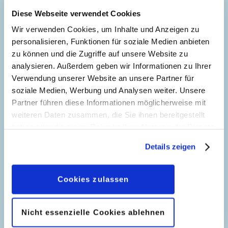
Genre:
Mystery
Erstveröffentlichung:
01.05.2004
Diese Webseite verwendet Cookies
Charaktere:
Seitenanzahl: 12
Leser fragen, Goofwolf
Wir verwenden Cookies, um Inhalte und Anzeigen zu
Code: I XM 26-1
antwortet 26
personalisieren, Funktionen für soziale Medien anbieten
156
Originaltitel: Fuori servizio
zu können und die Zugriffe auf unsere Website zu
Story:
Augusto Macchetto
, Zeichnungen:
Ursprung: Italien
analysieren. Außerdem geben wir Informationen zu Ihrer
Giovanni Rigano
Erstveröffentlichung:
01.06.2004
Verwendung unserer Website an unsere Partner für
Seitenanzahl: 34
Genre:
Gagstory
soziale Medien, Werbung und Analysen weiter. Unsere
Charaktere:
Zukunft mit kleinen
Partner führen diese Informationen möglicherweise mit
Code: I XM 26-2
weiteren Daten zusammen, die Sie ihnen bereitgestellt
Fehlern
160
Originaltitel: Chiedilo a Pipwolf (26)
haben oder die sie im Rahmen Ihrer Nutzung der Dienste
Story:
Francesco Artibani
, Zeichnungen:
Ursprung: Italien
gesammelt haben. Sofern Sie uns Ihre Einwilligung
Details zeigen
Giovanni Rigano
Erstveröffentlichung:
01.06.2004
geben, können Sie diese jederzeit in der
Seitenanzahl: 4
Datenschutzerklärung
wieder widerrufen.
Genre:
Mystery
Charaktere:
Schau mir in die Augen
Cookies zulassen
Code: I XM 26-3
172
Story:
Marco Bosco
, Zeichnungen:
Roberto
Originaltitel: Futuro imperfetto
Vian
Nicht essenzielle Cookies ablehnen
Ursprung: Italien
Genre:
Mystery