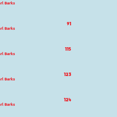
rl Barks
Last Gasp
ck und Track
n
91
rl Barks
ck und Track
,
Dagobert Duck
115
rl Barks
pher's Stone
üsentrieb
,
Dagobert Duck
123
rl Barks
124
rl Barks