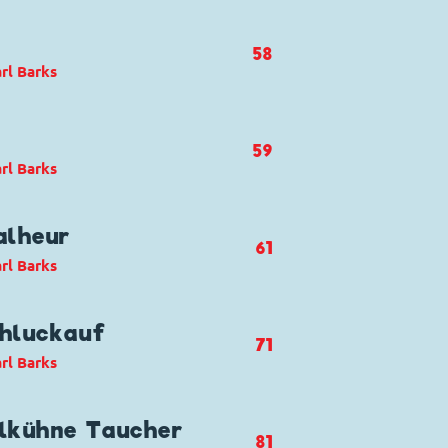
t Duck
58
rl Barks
t Duck
59
rl Barks
alheur
61
rl Barks
ck und Track
,
Gustav Gans
,
Daisy
chluckauf
71
rl Barks
ck und Track
llkühne Taucher
81