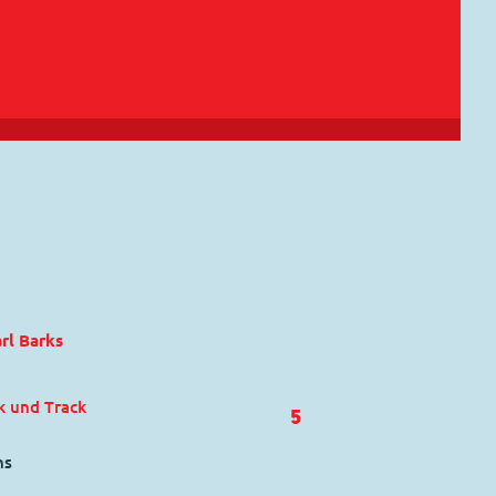
rl Barks
ck und Track
5
ns