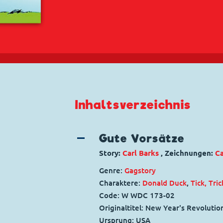
Inhaltsverzeichnis
Gute Vorsätze
Story:
Carl Barks
, Zeichnungen:
Ca
Genre:
Gagstory
Charaktere:
Donald Duck
,
Tick, Tri
Code: W WDC 173-02
Originaltitel: New Year's Revolutio
Ursprung: USA