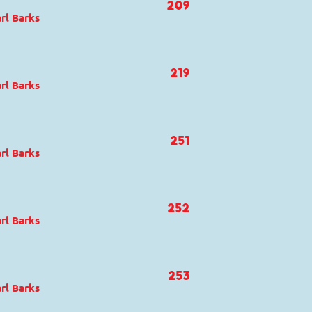
209
rl Barks
ck und Track
219
rl Barks
ck und Track
,
Dagobert Duck
251
rl Barks
ck und Track
,
Dagobert Duck
252
rl Barks
253
rl Barks