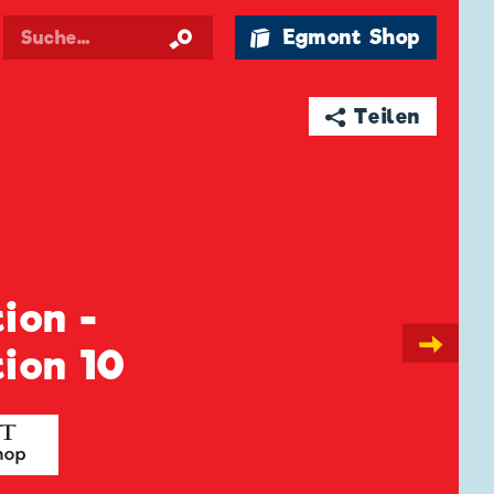
🛍 Egmont Shop
➦ Teilen
ion -
→
tion 10