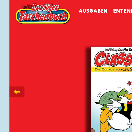
Walt Disneys
Lustiges
Tasch
AUSGABEN
ENTEN
←