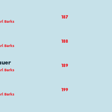
 Race
ck und Track
,
Dagobert Duck
187
rl Barks
ywhere!
t Duck
188
rl Barks
auer
189
rl Barks
ck und Track
,
Fähnlein
199
isen
rl Barks
enge
ck und Track
,
Oma Dorette Duck