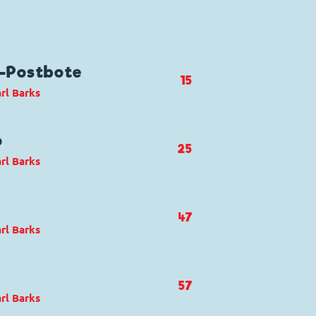
n-Postbote
15
rl Barks
ck und Track
ö
25
rl Barks
and
ck und Track
,
Dagobert Duck
47
rl Barks
e Locket
ck und Track
,
Dagobert Duck
57
rl Barks