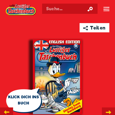
Walt Disneys
Lustiges
Taschenbuch
☰
➦ Teilen
🗨
KLICK DICH INS
BUCH
←
→