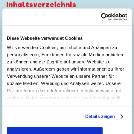
Inhaltsverzeichnis
Secret Of The Incas
Story:
Byron Erickson
, Zeichnungen:
Diese Webseite verwendet Cookies
Giorgio Cavazzano
Wir verwenden Cookies, um Inhalte und Anzeigen zu
Genre:
Schatzsuche
personalisieren, Funktionen für soziale Medien anbieten
Charaktere:
Dagobert Duck
,
Donald Duck
,
zu können und die Zugriffe auf unsere Website zu
5
Gitta Gans
,
Tick, Trick und Track
analysieren. Außerdem geben wir Informationen zu Ihrer
Code: D 96350
Verwendung unserer Website an unsere Partner für
Originaltitel: Uncle Scrooge Secret Of The
soziale Medien, Werbung und Analysen weiter. Unsere
Incas
Partner führen diese Informationen möglicherweise mit
Ursprung: Dänemark
weiteren Daten zusammen, die Sie ihnen bereitgestellt
Seitenanzahl: 62
haben oder die sie im Rahmen Ihrer Nutzung der Dienste
gesammelt haben. Sofern Sie uns Ihre Einwilligung
Details zeigen
geben, können Sie diese jederzeit in der
Every Dog Has His Day
Datenschutzerklärung
wieder widerrufen.
67
Story:
Maya Ästrup
, Zeichnungen:
Massimo