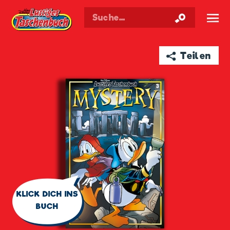
Walt Disneys
Lustiges
Taschenbuch
☰
➦ Teilen
🗨
KLICK DICH INS
BUCH