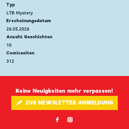
Originaltitel: Lost In Paradise
Typ
Ursprung: Dänemark
LTB Mystery
Erstveröffentlichung:
01.01.2006
Erscheinungs­datum
Seitenanzahl: 36
26.05.2026
Anzahl Geschichten
10
Comicseiten
312
Keine Neuigkeiten mehr verpassen!
🖋 ZUR NEWSLETTER ANMELDUNG
𝖿
📷