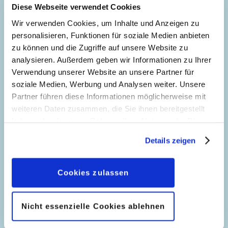
Ursprung: Dänemark
Diese Webseite verwendet Cookies
Erstveröffentlichung:
08.04.2025
Wir verwenden Cookies, um Inhalte und Anzeigen zu
Seitenanzahl: 21
personalisieren, Funktionen für soziale Medien anbieten
zu können und die Zugriffe auf unsere Website zu
Ende gut, Film gut
analysieren. Außerdem geben wir Informationen zu Ihrer
Verwendung unserer Website an unsere Partner für
26
Story:
Fausto Vitaliano
, Zeichnungen:
soziale Medien, Werbung und Analysen weiter. Unsere
Marco Palazzi
Partner führen diese Informationen möglicherweise mit
Genre:
Gagstory
weiteren Daten zusammen, die Sie ihnen bereitgestellt
Charaktere:
Dagobert Duck
,
Baptist
Hinterhalt im Dunkelwald
haben oder die sie im Rahmen Ihrer Nutzung der Dienste
Bernhard Brinksdink
,
Daisy Duck
,
Daniel
gesammelt haben. Sofern Sie uns Ihre Einwilligung
53
Story:
Carlo Panaro
, Zeichnungen:
Marco
Details zeigen
Düsentrieb
,
Donald Duck
,
Dussel Duck
,
geben, können Sie diese jederzeit in der
Palazzi
Franz Gans
,
Gitta Gans
,
Gustav Gans
,
Datenschutzerklärung
wieder widerrufen.
Genre:
Gagstory
Habakuk
,
Helferlein
,
Madam Mim
,
Oma
Cookies zulassen
Charaktere:
Donald Duck
,
Tick, Trick und
Dorette Duck
Helden-Expertise
,
Primus von Quack
,
Sergei
Track
Schlamassi
83
Story:
Roberto Moscato
, Zeichnungen:
Nicht essenzielle Cookies ablehnen
Code: I TL 3120-2
Code: I TL 3088-1
Roberto Marini
Originaltitel: Paperino e l’insidia boschiva
Originaltitel: Zio Paperone, Paperino e