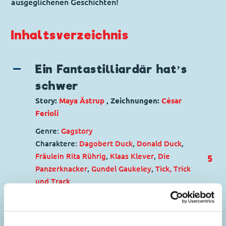
ausgeglichenen Geschichten!
Inhaltsverzeichnis
Ein Fantastilliardär hat’s
schwer
Story:
Maya Ästrup
, Zeichnungen:
César
Ferioli
Genre:
Gagstory
Charaktere:
Dagobert Duck
,
Donald Duck
,
Fräulein Rita Rührig
,
Klaas Klever
,
Die
5
Panzerknacker
,
Gundel Gaukeley
,
Tick, Trick
und Track
Code: D 2024-083
Originaltitel: A Day in the life of Scrooge
McDuck