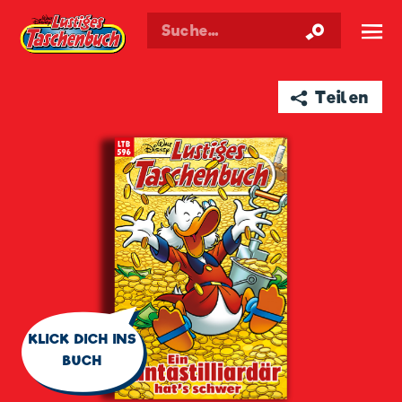
Walt Disneys
Lustiges
Taschenbuch
☰
➦ Teilen
🗨
KLICK DICH INS
BUCH