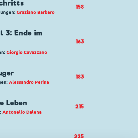
ald Duck
,
Phantomias
chritts
158
nungen:
Graziano Barbaro
uck
l 3: Ende im
163
ante A.D.A.
en:
Giorgio Cavazzano
Duck
,
Daniel Düsentrieb
,
Donald
uger
183
gobert Duck
,
Phantomias
gen:
Alessandro Perina
m
,
Goofy
,
Kommissar Hunter
,
be Leben
215
:
Antonello Dalena
acchia Nera
ck
225