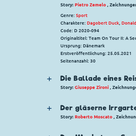
Story:
Pietro Zemelo
, Zeichnunge
Genre:
Sport
Charaktere:
Dagobert Duck
,
Donal
Code: D 2020-094
Originaltitel: Team On Tour II: A 
Ursprung: Dänemark
Erstveröffentlichung:
25.05.2021
Seitenanzahl: 30
Die Ballade eines Re
Story:
Giuseppe Zironi
, Zeichnung
Genre:
Gagstory
Charaktere:
Micky Maus
,
Minnie Ma
Der gläserne Irrgart
Code: I TL 3270-2
Story:
Roberto Moscato
, Zeichnu
Originaltitel: Topolino e le notti bl
Genre:
Gagstory
Ursprung: Italien
Charaktere:
Dagobert Duck
,
Donal
Erstveröffentlichung:
25.07.2018