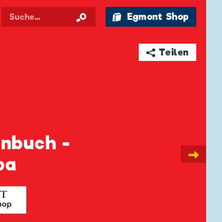
🛍 Egmont Shop
➦ Teilen
enbuch -
→
pa