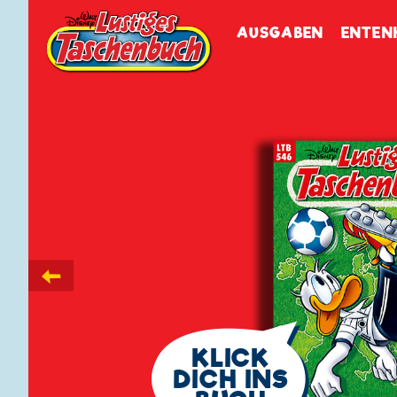
Walt Disneys
Lustiges
Tasch
AUSGABEN
ENTEN
←
🗨
KLICK
DICH INS