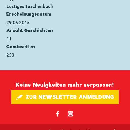
Erstveröffentlichung:
07.09.2010
Lustiges Taschenbuch
Seitenanzahl: 28
Erscheinungs­datum
29.05.2015
Anzahl Geschichten
11
Comicseiten
250
Keine Neuigkeiten mehr verpassen!
🖋 ZUR NEWSLETTER ANMELDUNG
𝖿
📷