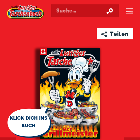
Walt Disneys
Lustiges
Taschenbuch
☰
➦ Teilen
🗨
KLICK DICH INS
BUCH