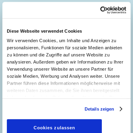
Inhaltsverzeichnis
Traumberuf Bodyguard
Diese Webseite verwendet Cookies
Story:
Niels Roland
, Zeichnungen:
Wir verwenden Cookies, um Inhalte und Anzeigen zu
Flemming Andersen
personalisieren, Funktionen für soziale Medien anbieten
Genre:
Gagstory
zu können und die Zugriffe auf unsere Website zu
Charaktere:
Bürgermeister
,
Donald Duck
,
analysieren. Außerdem geben wir Informationen zu Ihrer
5
Tick, Trick und Track
Verwendung unserer Website an unsere Partner für
Code: D 2008-032
soziale Medien, Werbung und Analysen weiter. Unsere
Originaltitel: Donald Duck Body Guard
Partner führen diese Informationen möglicherweise mit
Ursprung: Dänemark
weiteren Daten zusammen, die Sie ihnen bereitgestellt
Erstveröffentlichung:
31.05.2015
haben oder die sie im Rahmen Ihrer Nutzung der Dienste
Seitenanzahl: 34
gesammelt haben. Sofern Sie uns Ihre Einwilligung
Details zeigen
geben, können Sie diese jederzeit in der
Datenschutzerklärung
wieder widerrufen.
Das große Meer aus Sand
Cookies zulassen
39
Story:
Teresa Radice
, Zeichnungen: